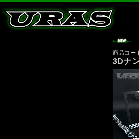
商品コー
3Dナ